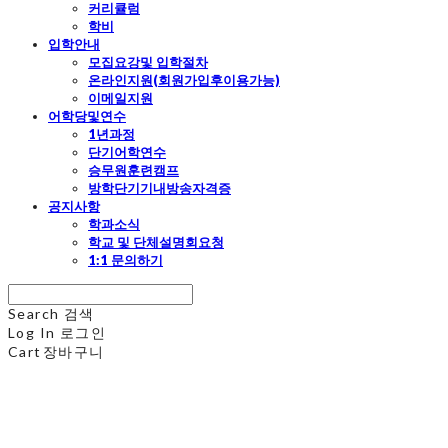
커리큘럼
학비
입학안내
모집요강및 입학절차
온라인지원(회원가입후이용가능)
이메일지원
어학당및연수
1년과정
단기어학연수
승무원훈련캠프
방학단기기내방송자격증
공지사항
학과소식
학교 및 단체설명회요청
1:1 문의하기
Search
검색
Log In
로그인
Cart
장바구니