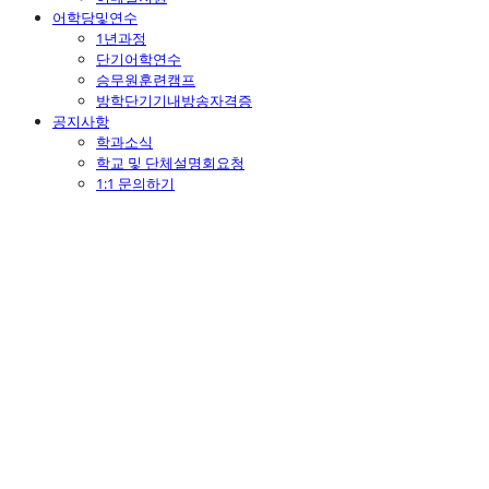
어학당및연수
1년과정
단기어학연수
승무원훈련캠프
방학단기기내방송자격증
공지사항
학과소식
학교 및 단체설명회요청
1:1 문의하기