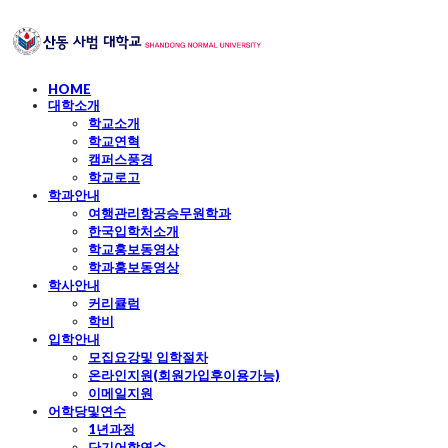
HOME
대학소개
학교소개
학교연혁
캠퍼스풍경
학교로고
학과안내
여행관리항공승무원학과
한국입학처소개
학교홍보동영상
학과홍보동영상
학사안내
커리큘럼
학비
입학안내
모집요강및 입학절차
온라인지원(회원가입후이용가능)
이메일지원
어학당및연수
1년과정
단기어학연수