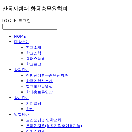
산동사범대 항공승무원학과
LOG IN
로그인
HOME
대학소개
학교소개
학교연혁
캠퍼스풍경
학교로고
학과안내
여행관리항공승무원학과
한국입학처소개
학교홍보동영상
학과홍보동영상
학사안내
커리큘럼
학비
입학안내
모집요강및 입학절차
온라인지원(회원가입후이용가능)
이메일지원