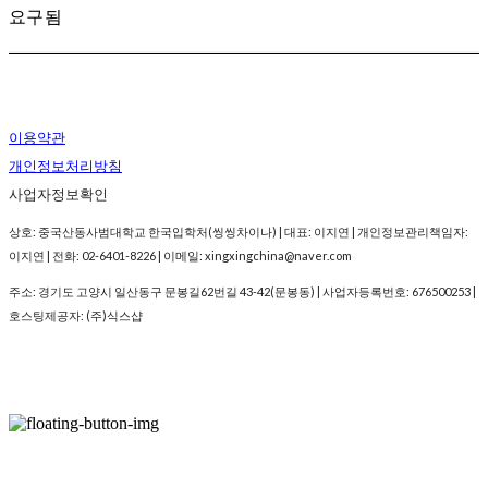
요구됨
이용약관
개인정보처리방침
사업자정보확인
상호: 중국산동사범대학교 한국입학처(씽씽차이나) | 대표: 이지연 | 개인정보관리책임자:
이지연 | 전화: 02-6401-8226 | 이메일: xingxingchina@naver.com
주소: 경기도 고양시 일산동구 문봉길62번길 43-42(문봉동) | 사업자등록번호:
676500253
|
호스팅제공자: (주)식스샵