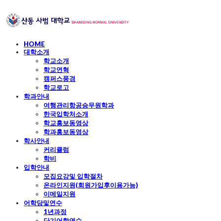
HOME
대학소개
학교소개
학교연혁
캠퍼스풍경
학교로고
학과안내
여행관리항공승무원학과
한국입학처소개
학교홍보동영상
학과홍보동영상
학사안내
커리큘럼
학비
입학안내
모집요강및 입학절차
온라인지원(회원가입후이용가능)
이메일지원
어학당및연수
1년과정
단기어학연수