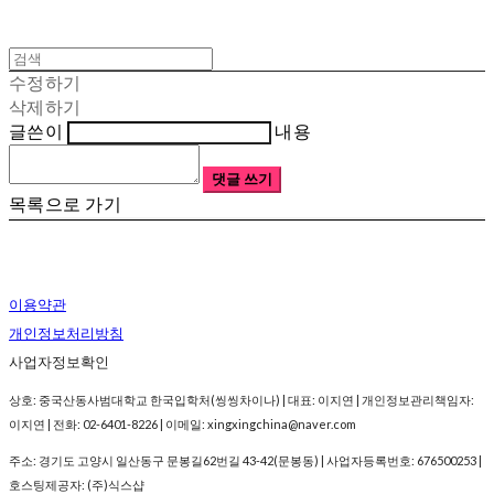
수정하기
삭제하기
글쓴이
내용
댓글 쓰기
목록으로 가기
이용약관
개인정보처리방침
사업자정보확인
상호: 중국산동사범대학교 한국입학처(씽씽차이나) | 대표: 이지연 | 개인정보관리책임자:
이지연 | 전화: 02-6401-8226 | 이메일: xingxingchina@naver.com
주소: 경기도 고양시 일산동구 문봉길62번길 43-42(문봉동) | 사업자등록번호:
676500253
|
호스팅제공자: (주)식스샵