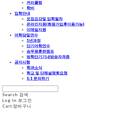
커리큘럼
학비
입학안내
모집요강및 입학절차
온라인지원(회원가입후이용가능)
이메일지원
어학당및연수
1년과정
단기어학연수
승무원훈련캠프
방학단기기내방송자격증
공지사항
학과소식
학교 및 단체설명회요청
1:1 문의하기
Search
검색
Log In
로그인
Cart
장바구니