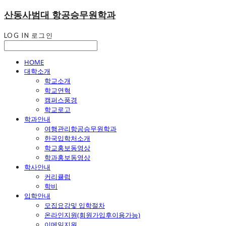
산동사범대 항공승무원학과
LOG IN
로그인
HOME
대학소개
학교소개
학교연혁
캠퍼스풍경
학교로고
학과안내
여행관리항공승무원학과
한국입학처소개
학교홍보동영상
학과홍보동영상
학사안내
커리큘럼
학비
입학안내
모집요강및 입학절차
온라인지원(회원가입후이용가능)
이메일지원