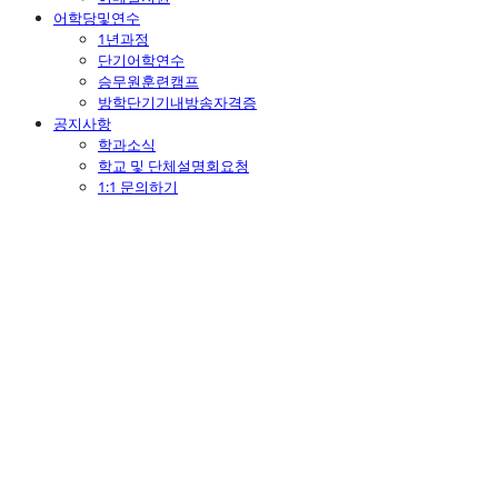
어학당및연수
1년과정
단기어학연수
승무원훈련캠프
방학단기기내방송자격증
공지사항
학과소식
학교 및 단체설명회요청
1:1 문의하기