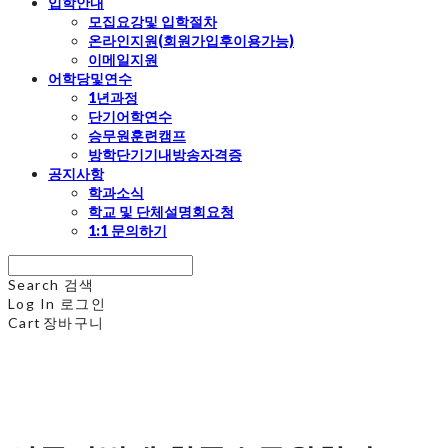
입학안내
모집요강및 입학절차
온라인지원(회원가입후이용가능)
이메일지원
어학당및연수
1년과정
단기어학연수
승무원훈련캠프
방학단기기내방송자격증
공지사항
학과소식
학교 및 단체설명회요청
1:1 문의하기
Search
검색
Log In
로그인
Cart
장바구니