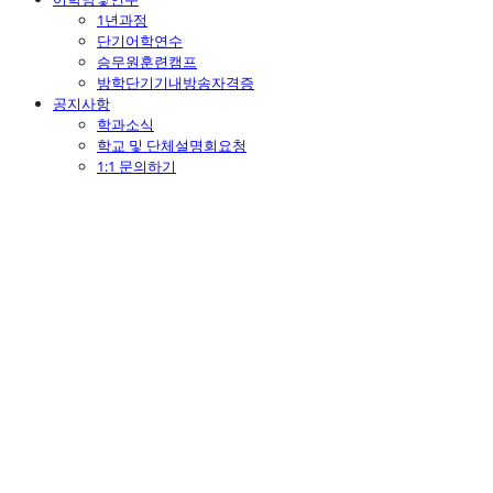
1년과정
단기어학연수
승무원훈련캠프
방학단기기내방송자격증
공지사항
학과소식
학교 및 단체설명회요청
1:1 문의하기