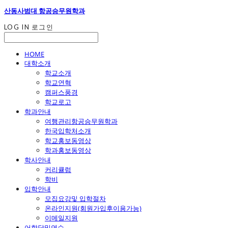
산동사범대 항공승무원학과
LOG IN
로그인
HOME
대학소개
학교소개
학교연혁
캠퍼스풍경
학교로고
학과안내
여행관리항공승무원학과
한국입학처소개
학교홍보동영상
학과홍보동영상
학사안내
커리큘럼
학비
입학안내
모집요강및 입학절차
온라인지원(회원가입후이용가능)
이메일지원
어학당및연수