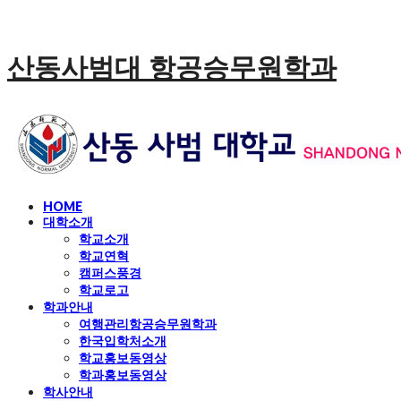
산동사범대 항공승무원학과
HOME
대학소개
학교소개
학교연혁
캠퍼스풍경
학교로고
학과안내
여행관리항공승무원학과
한국입학처소개
학교홍보동영상
학과홍보동영상
학사안내