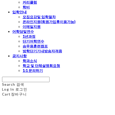
커리큘럼
학비
입학안내
모집요강및 입학절차
온라인지원(회원가입후이용가능)
이메일지원
어학당및연수
1년과정
단기어학연수
승무원훈련캠프
방학단기기내방송자격증
공지사항
학과소식
학교 및 단체설명회요청
1:1 문의하기
Search
검색
Log In
로그인
Cart
장바구니