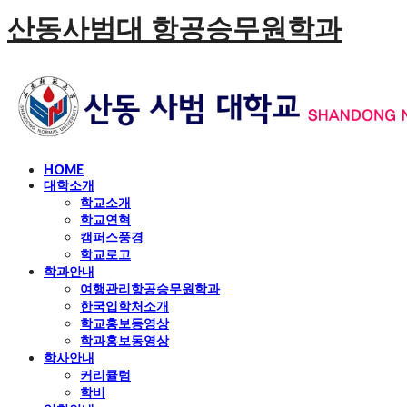
산동사범대 항공승무원학과
HOME
대학소개
학교소개
학교연혁
캠퍼스풍경
학교로고
학과안내
여행관리항공승무원학과
한국입학처소개
학교홍보동영상
학과홍보동영상
학사안내
커리큘럼
학비