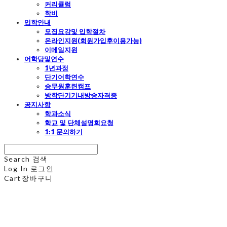
커리큘럼
학비
입학안내
모집요강및 입학절차
온라인지원(회원가입후이용가능)
이메일지원
어학당및연수
1년과정
단기어학연수
승무원훈련캠프
방학단기기내방송자격증
공지사항
학과소식
학교 및 단체설명회요청
1:1 문의하기
Search
검색
Log In
로그인
Cart
장바구니