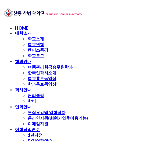
HOME
대학소개
학교소개
학교연혁
캠퍼스풍경
학교로고
학과안내
여행관리항공승무원학과
한국입학처소개
학교홍보동영상
학과홍보동영상
학사안내
커리큘럼
학비
입학안내
모집요강및 입학절차
온라인지원(회원가입후이용가능)
이메일지원
어학당및연수
1년과정
단기어학연수