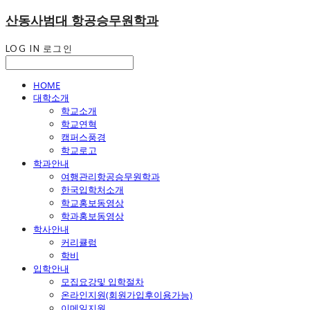
산동사범대 항공승무원학과
LOG IN
로그인
HOME
대학소개
학교소개
학교연혁
캠퍼스풍경
학교로고
학과안내
여행관리항공승무원학과
한국입학처소개
학교홍보동영상
학과홍보동영상
학사안내
커리큘럼
학비
입학안내
모집요강및 입학절차
온라인지원(회원가입후이용가능)
이메일지원