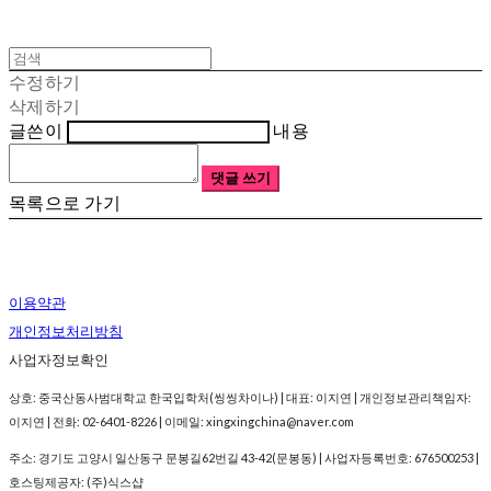
수정하기
삭제하기
글쓴이
내용
댓글 쓰기
목록으로 가기
이용약관
개인정보처리방침
사업자정보확인
상호: 중국산동사범대학교 한국입학처(씽씽차이나) | 대표: 이지연 | 개인정보관리책임자:
이지연 | 전화: 02-6401-8226 | 이메일: xingxingchina@naver.com
주소: 경기도 고양시 일산동구 문봉길62번길 43-42(문봉동) | 사업자등록번호:
676500253
|
호스팅제공자: (주)식스샵