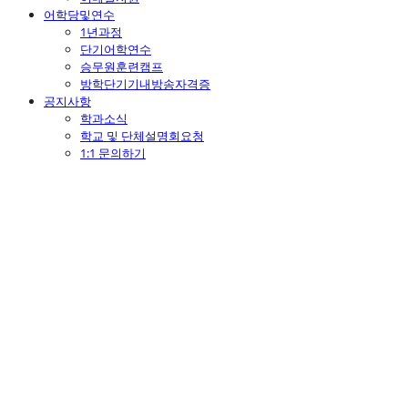
어학당및연수
1년과정
단기어학연수
승무원훈련캠프
방학단기기내방송자격증
공지사항
학과소식
학교 및 단체설명회요청
1:1 문의하기