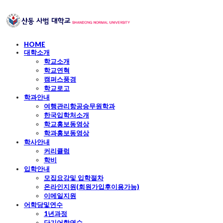
HOME
대학소개
학교소개
학교연혁
캠퍼스풍경
학교로고
학과안내
여행관리항공승무원학과
한국입학처소개
학교홍보동영상
학과홍보동영상
학사안내
커리큘럼
학비
입학안내
모집요강및 입학절차
온라인지원(회원가입후이용가능)
이메일지원
어학당및연수
1년과정
단기어학연수