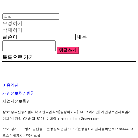
수정하기
삭제하기
글쓴이
내용
댓글 쓰기
목록으로 가기
이용약관
개인정보처리방침
사업자정보확인
상호: 중국산동사범대학교 한국입학처(씽씽차이나) | 대표: 이지연 | 개인정보관리책임자:
이지연 | 전화: 02-6401-8226 | 이메일: xingxingchina@naver.com
주소: 경기도 고양시 일산동구 문봉길62번길 43-42(문봉동) | 사업자등록번호:
676500253
|
호스팅제공자: (주)식스샵