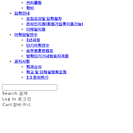
커리큘럼
학비
입학안내
모집요강및 입학절차
온라인지원(회원가입후이용가능)
이메일지원
어학당및연수
1년과정
단기어학연수
승무원훈련캠프
방학단기기내방송자격증
공지사항
학과소식
학교 및 단체설명회요청
1:1 문의하기
Search
검색
Log In
로그인
Cart
장바구니