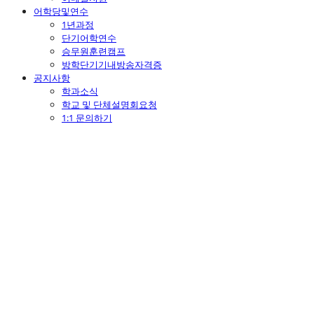
어학당및연수
1년과정
단기어학연수
승무원훈련캠프
방학단기기내방송자격증
공지사항
학과소식
학교 및 단체설명회요청
1:1 문의하기