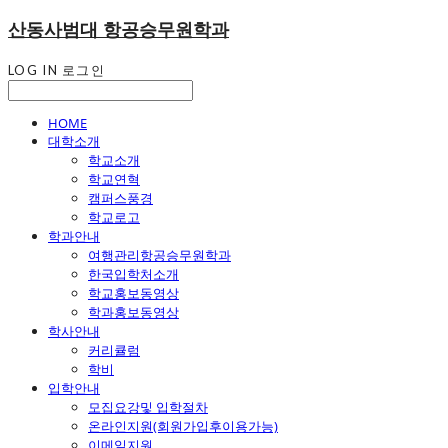
산동사범대 항공승무원학과
LOG IN
로그인
HOME
대학소개
학교소개
학교연혁
캠퍼스풍경
학교로고
학과안내
여행관리항공승무원학과
한국입학처소개
학교홍보동영상
학과홍보동영상
학사안내
커리큘럼
학비
입학안내
모집요강및 입학절차
온라인지원(회원가입후이용가능)
이메일지원